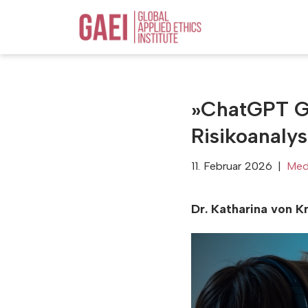
Zum
Inhalt
springen
»ChatGPT Ge
Risikoanaly
11. Februar 2026
Medi
Dr. Katharina von K