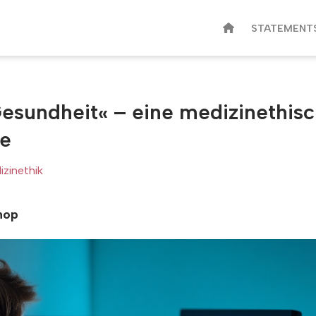
STATEMENT
sundheit« – eine medizinethis
se
zinethik
nop