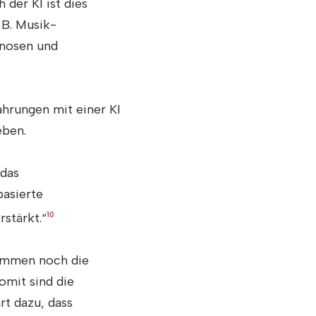
der KI ist dies
 B. Musik-
gnosen und
ahrungen mit einer KI
eben.
 das
basierte
stärkt.“
10
kommen noch die
omit sind die
t dazu, dass