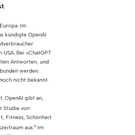
st
Europa. Im
as kündigte OpenAI
ndverbraucher
en USA. Bei »ChatGPT
lten Antworten, und
ebunden werden.
noch nicht bekannt.
. OpenAI gibt an,
r Studie von
t, Fitness, Schönheit
zeitraum aus.
3
Im