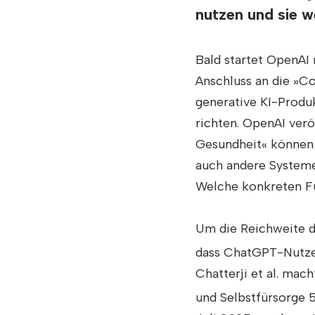
nutzen und sie w
Bald startet OpenAI
Anschluss an die »C
generative KI-Produk
richten. OpenAI ver
Gesundheit« können 
auch andere Systeme
Welche konkreten Fu
Um die Reichweite di
dass ChatGPT-Nutzer
Chatterji et al. mac
und Selbstfürsorge 