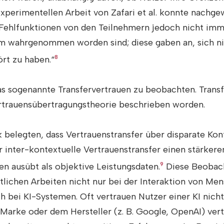
xperimentellen Arbeit von Zafari et al. konnte nachge
Fehlfunktionen von den Teilnehmern jedoch nicht imme
m wahrgenommen worden sind; diese gaben an, sich n
rt zu haben.“
8
as sogenannte Transfervertrauen zu beobachten. Transf
rtrauensübertragungstheorie beschrieben worden.
 belegten, dass Vertrauenstransfer über disparate Ko
er inter-kontextuelle Vertrauenstransfer einen stärkeren
n ausübt als objektive Leistungsdaten.
9
Diese Beobac
tlichen Arbeiten nicht nur bei der Interaktion von M
 bei KI-Systemen. Oft vertrauen Nutzer einer KI nich
 Marke oder dem Hersteller (z. B. Google, OpenAI) vert