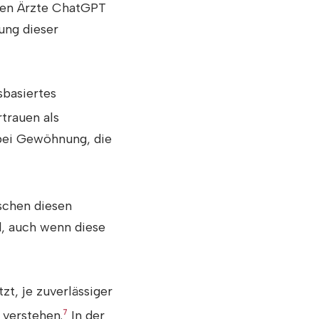
fen Ärzte ChatGPT
ung dieser
basiertes
trauen als
abei Gewöhnung, die
schen diesen
, auch wenn diese
t, je zuverlässiger
 verstehen.
7
In der